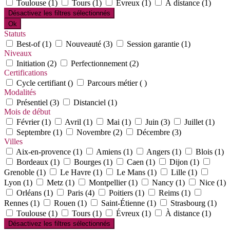
Toulouse (1)
Tours (1)
Évreux (1)
À distance (1)
Désactivez les filtres sélectionnés
Ok
Statuts
Best-of (1)
Nouveauté (3)
Session garantie (1)
Niveaux
Initiation (2)
Perfectionnement (2)
Certifications
Cycle certifiant ()
Parcours métier ( )
Modalités
Présentiel (3)
Distanciel (1)
Mois de début
Février (1)
Avril (1)
Mai (1)
Juin (3)
Juillet (1)
Septembre (1)
Novembre (2)
Décembre (3)
Villes
Aix-en-provence (1)
Amiens (1)
Angers (1)
Blois (1)
Bordeaux (1)
Bourges (1)
Caen (1)
Dijon (1)
Grenoble (1)
Le Havre (1)
Le Mans (1)
Lille (1)
Lyon (1)
Metz (1)
Montpellier (1)
Nancy (1)
Nice (1)
Orléans (1)
Paris (4)
Poitiers (1)
Reims (1)
Rennes (1)
Rouen (1)
Saint-Étienne (1)
Strasbourg (1)
Toulouse (1)
Tours (1)
Évreux (1)
À distance (1)
Désactivez les filtres sélectionnés