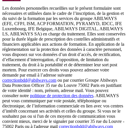
Les données personnelles recueillies sur le présent formulaire sont
nécessaires et utilisées dans le cadre de l’inscription, de la gestion et
du suivi de la formation par les services du groupe ABILWAYS
(EFE, CFPJ, ISM, ACP FORMATION, PYRAMYD, IDCC, IFE
Luxembourg, IFE Belgique, ABILWAYS DIGITAL, ABILWAYS
LS, ABILWAYS SA) en charge du traitement. Elles sont conservées
pour la durée légale de prescription des contrôles administratifs et
financiers applicables aux actions de formation. En application de la
réglementation sur la protection des données à caractère personnel,
vous disposez sur vos données d’un droit d’accès, de rectification,
d’effacement d’interrogation, d’opposition, de limitation du
traitement, du droit à la portabilité et de déterminer leur sort post
mortem. Pour exercer ces droits vous pouvez adresser votre
demande par email à l’adresse suivante
correctionbdd@abilways.com
ou par courrier Groupe Abilways
Data Protection Officer 35 rue du Louvre 75002 Paris en justifiant
de votre identité : nom, prénom, adresse mail. Vous pouvez
consulter notre
politique de protection des données
. ABILWAYS
peut vous communiquer par voie postale, téléphonique ou
électronique, de l’information commerciale en lien avec vos centres
d’intérêt concernant ses activités et celles du groupe. Si vous ne le
souhaitez pas ou si l'un de ces moyens de communication vous
convient mieux, merci de le signaler par courrier 35 rue du Louvre -
75002 Paris ou à l'adresse mail
correctionbdd@abilways.com