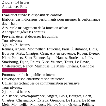
2 jours - 14 heures
À distance, Paris
Voir la formation
Évaluer et suivre le dispositif de contrôle
Élaborer des indicateurs performants pour mesurer la performance
des achats
Assurer le management de la fonction achats
Anticiper et gérer les conflits
Prévenir, gérer et dépasser les conflits
Tous niveaux
3 jours - 21 heures
Rennes, Angers, Montpellier, Toulouse, Paris, À distance, Blois,
Bourges, Metz, Chartres, Caen, Aix-en-provence, Rouen, Évreux,
Niort, Poitiers, Saint-Étienne, Lyon, Nantes, Bordeaux, Lille,
Strasbourg, Dijon, Reims, Nice, Valence, Tours, Le Havre,
Chateauroux, Nancy, Mulhouse, Le Mans, Orléans, Grenoble
Voir la formation
Promouvoir l’achat public en interne
Développer son charisme et son influence
Utiliser les techniques de communication persuasive
Tous niveaux
2 jours - 14 heures
À distance, Aix-en-provence, Angers, Blois, Bourges, Caen,
Chartres, Chateauroux, Évreux, Grenoble, Le Havre, Le Mans,
Metz, Montpellier, Mulhouse, Nancy, Niort, Orléans, Poitiers,