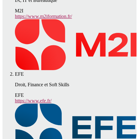
IA, IT et Bureautique
M2I
https://www.m2iformation.fr/
EFE
Droit, Finance et Soft Skills
EFE
https://www.efe.fr/