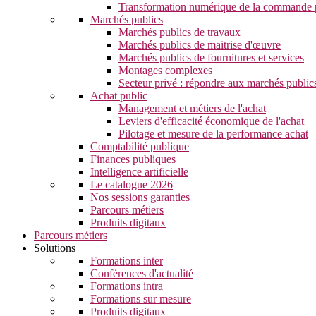
Transformation numérique de la commande 
Marchés publics
Marchés publics de travaux
Marchés publics de maitrise d'œuvre
Marchés publics de fournitures et services
Montages complexes
Secteur privé : répondre aux marchés public
Achat public
Management et métiers de l'achat
Leviers d'efficacité économique de l'achat
Pilotage et mesure de la performance achat
Comptabilité publique
Finances publiques
Intelligence artificielle
Le catalogue 2026
Nos sessions garanties
Parcours métiers
Produits digitaux
Parcours métiers
Solutions
Formations inter
Conférences d'actualité
Formations intra
Formations sur mesure
Produits digitaux