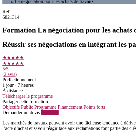
La négociation pour les achats de travaux
Ref
6821314
Formation La négociation pour les achats 
Réussir ses négociations en intégrant les p
★★★★★
★★★★★
5
/5
(2 avis)
Perfectionnement
1 jour - 7 heures
À distance
Télécharger le programme
Partager cette formation
Objectifs
Public
Programme
Financement
Points forts
Demander un devis
S'inscrire
Les marchés de travaux peuvent avoir une fâcheuse tendance à dériver 
l’acte d’achat et savoir réagir face aux réclamations font partie des cl