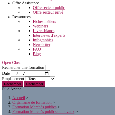
Offre Assistance
Offre secteur public
Offre secteur privé
Ressources
Fiches métiers
Webinars
Livres blancs
Interviews d'experts
Infographies
Newsletter
FAQ
Blog
Open Close
Rechercher une formation
Date
Emplacement
Rechercher
Fil d'Ariane
Accueil
>
Organisme de formation
>
Formation Marchés publics
>
Formation Marchés publics de travaux
>