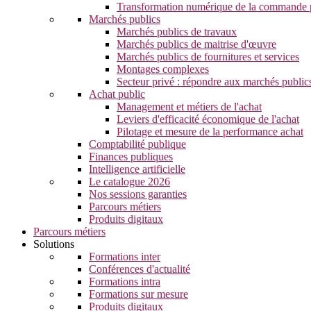
Transformation numérique de la commande 
Marchés publics
Marchés publics de travaux
Marchés publics de maitrise d'œuvre
Marchés publics de fournitures et services
Montages complexes
Secteur privé : répondre aux marchés public
Achat public
Management et métiers de l'achat
Leviers d'efficacité économique de l'achat
Pilotage et mesure de la performance achat
Comptabilité publique
Finances publiques
Intelligence artificielle
Le catalogue 2026
Nos sessions garanties
Parcours métiers
Produits digitaux
Parcours métiers
Solutions
Formations inter
Conférences d'actualité
Formations intra
Formations sur mesure
Produits digitaux