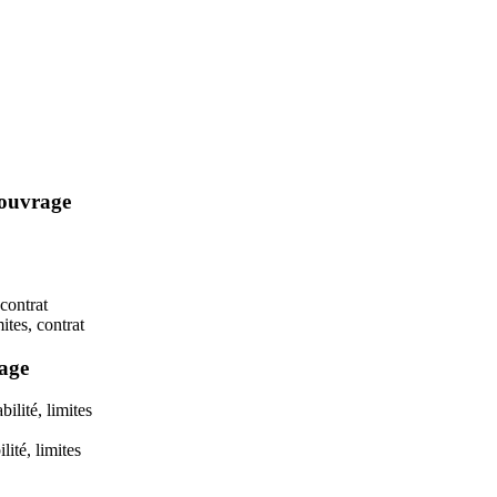
’ouvrage
 contrat
ites, contrat
rage
bilité, limites
lité, limites