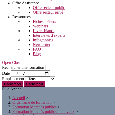
Offre Assistance
Offre secteur public
Offre secteur privé
Ressources
Fiches métiers
Webinars
Livres blancs
Interviews d'experts
Infographies
Newsletter
FAQ
Blog
Open Close
Rechercher une formation
Date
Emplacement
Rechercher
Fil d'Ariane
Accueil
>
Organisme de formation
>
Formation Marchés publics
>
Formation Marchés publics de travaux
>