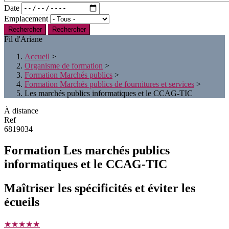
Date
Emplacement
Rechercher
Fil d'Ariane
Accueil
>
Organisme de formation
>
Formation Marchés publics
>
Formation Marchés publics de fournitures et services
>
Les marchés publics informatiques et le CCAG-TIC
À distance
Ref
6819034
Formation Les marchés publics
informatiques et le CCAG-TIC
Maîtriser les spécificités et éviter les
écueils
★★★★★