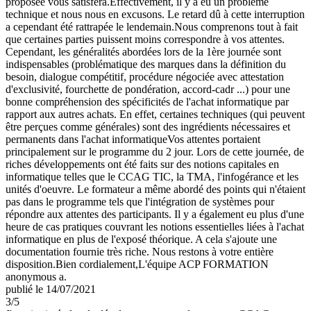
proposée vous satisfera.Effectivement, il y a eu un problème
technique et nous nous en excusons. Le retard dû à cette interruption
a cependant été rattrapée le lendemain.Nous comprenons tout à fait
que certaines parties puissent moins correspondre à vos attentes.
Cependant, les généralités abordées lors de la 1ère journée sont
indispensables (problématique des marques dans la définition du
besoin, dialogue compétitif, procédure négociée avec attestation
d'exclusivité, fourchette de pondération, accord-cadr ...) pour une
bonne compréhension des spécificités de l'achat informatique par
rapport aux autres achats. En effet, certaines techniques (qui peuvent
être perçues comme générales) sont des ingrédients nécessaires et
permanents dans l'achat informatiqueVos attentes portaient
principalement sur le programme du 2 jour. Lors de cette journée, de
riches développements ont été faits sur des notions capitales en
informatique telles que le CCAG TIC, la TMA, l'infogérance et les
unités d'oeuvre. Le formateur a même abordé des points qui n'étaient
pas dans le programme tels que l'intégration de systèmes pour
répondre aux attentes des participants. Il y a également eu plus d'une
heure de cas pratiques couvrant les notions essentielles liées à l'achat
informatique en plus de l'exposé théorique. A cela s'ajoute une
documentation fournie très riche. Nous restons à votre entière
disposition.Bien cordialement,L'équipe ACP FORMATION
anonymous a.
publié le 14/07/2021
3
/5