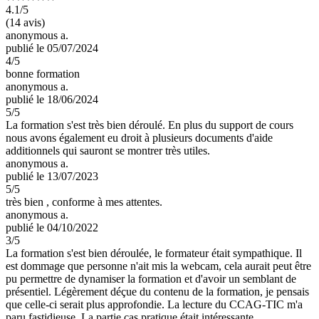
4.1
/5
(14 avis)
anonymous a.
publié le 05/07/2024
4
/5
bonne formation
anonymous a.
publié le 18/06/2024
5
/5
La formation s'est très bien déroulé. En plus du support de cours
nous avons également eu droit à plusieurs documents d'aide
additionnels qui sauront se montrer très utiles.
anonymous a.
publié le 13/07/2023
5
/5
très bien , conforme à mes attentes.
anonymous a.
publié le 04/10/2022
3
/5
La formation s'est bien déroulée, le formateur était sympathique. Il
est dommage que personne n'ait mis la webcam, cela aurait peut être
pu permettre de dynamiser la formation et d'avoir un semblant de
présentiel. Légèrement déçue du contenu de la formation, je pensais
que celle-ci serait plus approfondie. La lecture du CCAG-TIC m'a
paru fastidieuse. La partie cas pratique était intéressante.