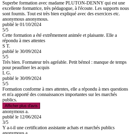
Superbe formation avec madame PLUTON-DENNY qui est une
excellente formatrice, très pédagogue, à l'écoute. Les supports nous
sont fournis. Tout est très bien expliqué avec des exercices etc.
anonymous anonymous.
publié le 01/10/2024
5
/5
Cette formation a été extrêmement animée et plaisante. Elle a
répondu à mes attentes
S T.
publié le 30/09/2024
5
/5
Très bien. Formateur très agréable. Petit bémol : manque de temps
pour peaufiner les acquis
L G.
publié le 30/09/2024
5
/5
Formation conforme à mes attentes, elle a répondu à mes questions
et m'a apporté des connaissances importantes sur les marchés
publics.
Afficher plus d'avis
anonymous a.
publié le 12/06/2024
3
/5
Y a-t-il une certification assistante achats et marchés publics
anonymous a.