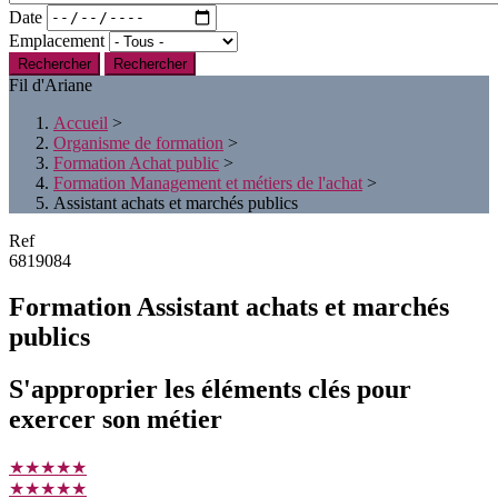
Date
Emplacement
Rechercher
Fil d'Ariane
Accueil
>
Organisme de formation
>
Formation Achat public
>
Formation Management et métiers de l'achat
>
Assistant achats et marchés publics
Ref
6819084
Formation Assistant achats et marchés
publics
S'approprier les éléments clés pour
exercer son métier
★★★★★
★★★★★