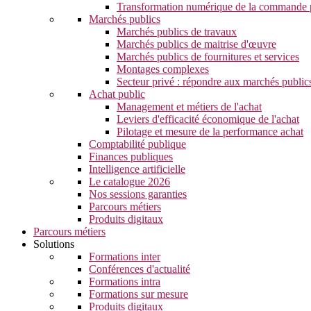
Transformation numérique de la commande 
Marchés publics
Marchés publics de travaux
Marchés publics de maitrise d'œuvre
Marchés publics de fournitures et services
Montages complexes
Secteur privé : répondre aux marchés public
Achat public
Management et métiers de l'achat
Leviers d'efficacité économique de l'achat
Pilotage et mesure de la performance achat
Comptabilité publique
Finances publiques
Intelligence artificielle
Le catalogue 2026
Nos sessions garanties
Parcours métiers
Produits digitaux
Parcours métiers
Solutions
Formations inter
Conférences d'actualité
Formations intra
Formations sur mesure
Produits digitaux