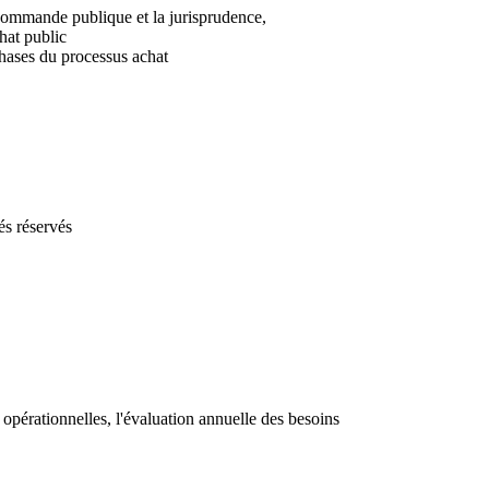
a commande publique et la jurisprudence,
chat public
 phases du processus achat
és réservés
és opérationnelles, l'évaluation annuelle des besoins