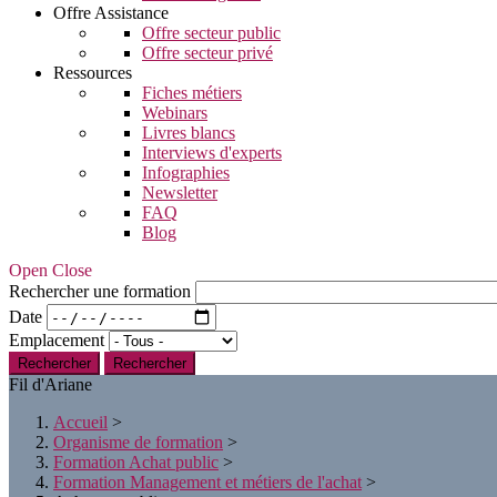
Offre Assistance
Offre secteur public
Offre secteur privé
Ressources
Fiches métiers
Webinars
Livres blancs
Interviews d'experts
Infographies
Newsletter
FAQ
Blog
Open Close
Rechercher une formation
Date
Emplacement
Rechercher
Fil d'Ariane
Accueil
>
Organisme de formation
>
Formation Achat public
>
Formation Management et métiers de l'achat
>