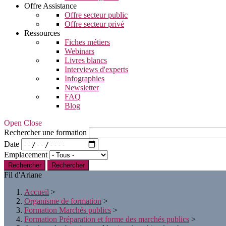
Offre Assistance
Offre secteur public
Offre secteur privé
Ressources
Fiches métiers
Webinars
Livres blancs
Interviews d'experts
Infographies
Newsletter
FAQ
Blog
Open Close
Rechercher une formation
Date
Emplacement
Rechercher
Fil d'Ariane
Accueil
>
Organisme de formation
>
Formation Marchés publics
>
Formation Préparation et forme des marchés publics
>