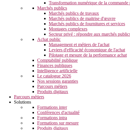
Transformation numérique de la commande 
Marchés publics
Marchés publics de travaux
Marchés publics de maitrise d'œuvre
Marchés publics de fournitures et services
Montages complexes
Secteur privé : répondre aux marchés public
Achat public
Management et métiers de l'achat
Leviers d'efficacité économique de l'achat
Pilotage et mesure de la performance achat
Comptabilité publique
Finances publiques
Intelligence artificielle
Le catalogue 2026
Nos sessions garanties
Parcours métiers
Produits digitaux
Parcours métiers
Solutions
Formations inter
Conférences d'actualité
Formations intra
Formations sur mesure
Produits digitaux